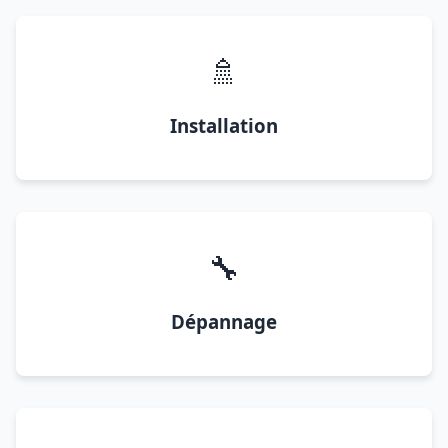
🚿
Installation
🔧
Dépannage