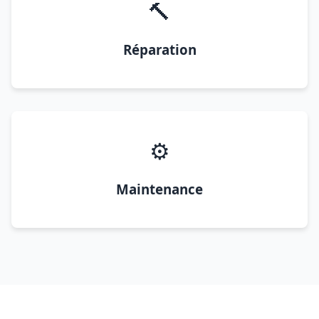
🔨
Réparation
⚙️
Maintenance