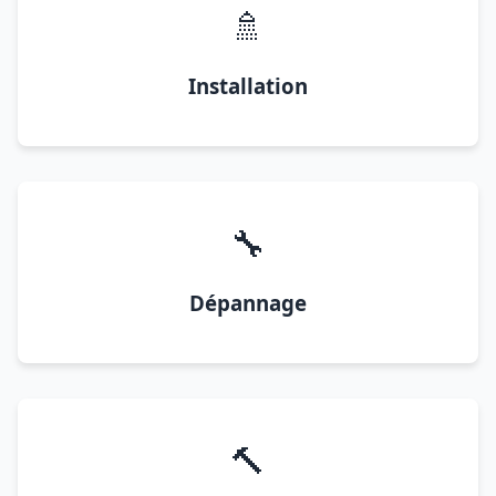
🚿
Installation
🔧
Dépannage
🔨