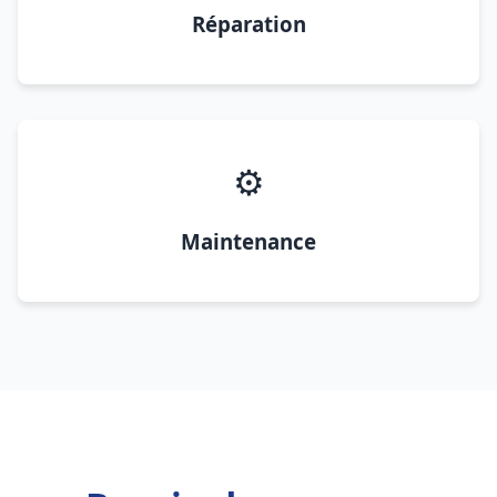
Réparation
⚙️
Maintenance