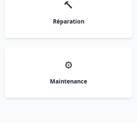
🔨
Réparation
⚙️
Maintenance