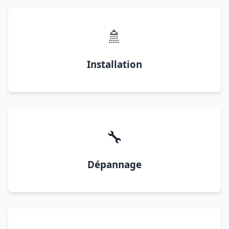
🚿
Installation
🔧
Dépannage