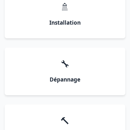
🚿
Installation
🔧
Dépannage
🔨