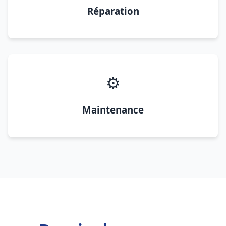
Réparation
⚙️
Maintenance