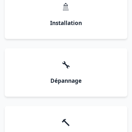
🚿
Installation
🔧
Dépannage
🔨