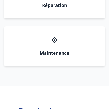
Réparation
⚙️
Maintenance