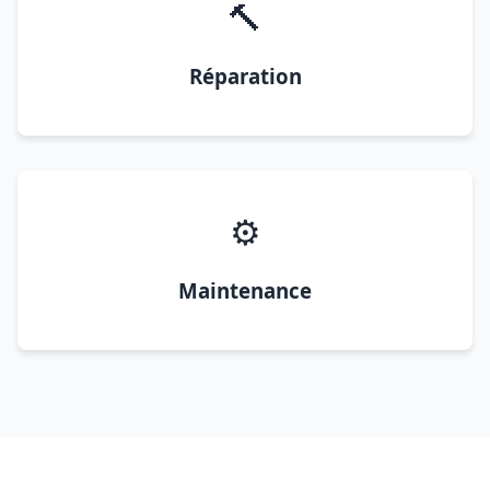
🔨
Réparation
⚙️
Maintenance