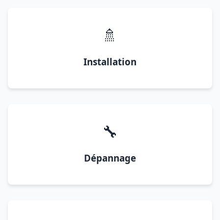
🚿
Installation
🔧
Dépannage