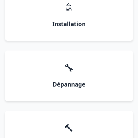
🚿
Installation
🔧
Dépannage
🔨