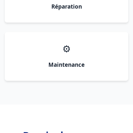
Réparation
⚙️
Maintenance