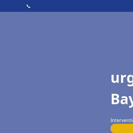
📞
ur
Ba
Intervent