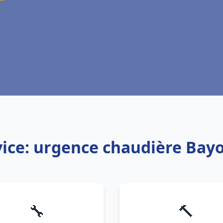
vice: urgence chaudière Bay
🔧
🔨