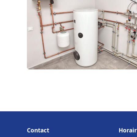
Contact
Horair