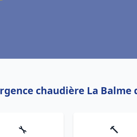
urgence chaudière La Balme d
🔧
🔨