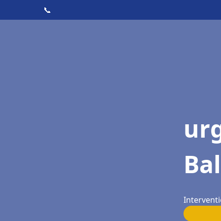
📞
ur
Bal
Interventi