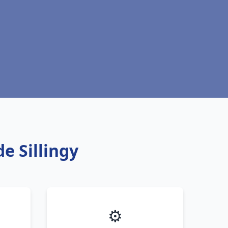
e Sillingy
⚙️