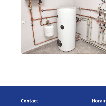
Contact
Horair