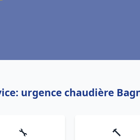
vice: urgence chaudière Bag
🔧
🔨