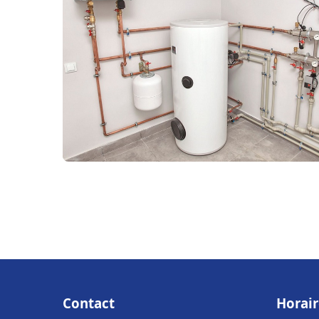
Contact
Horair