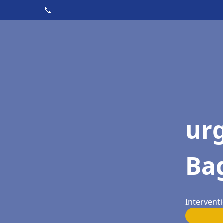
📞
ur
Ba
Intervent