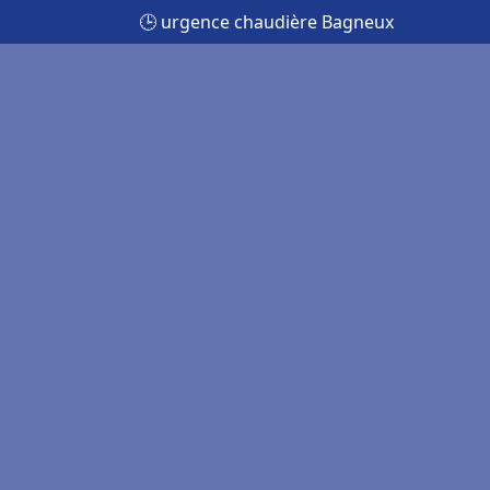
🕒 urgence chaudière Bagneux