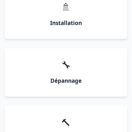
🚿
Installation
🔧
Dépannage
🔨