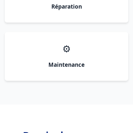
Réparation
⚙️
Maintenance