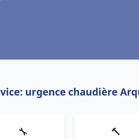
vice: urgence chaudière Ar
🔧
🔨