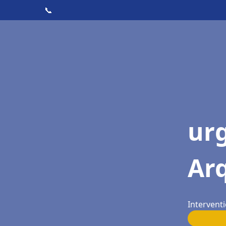
📞
ur
Ar
Interventi