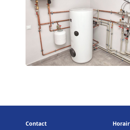
Contact
Horair