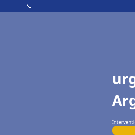
📞
ur
Ar
Intervent