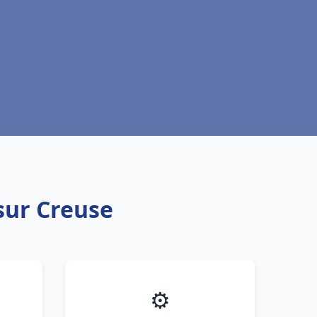
sur Creuse
⚙️