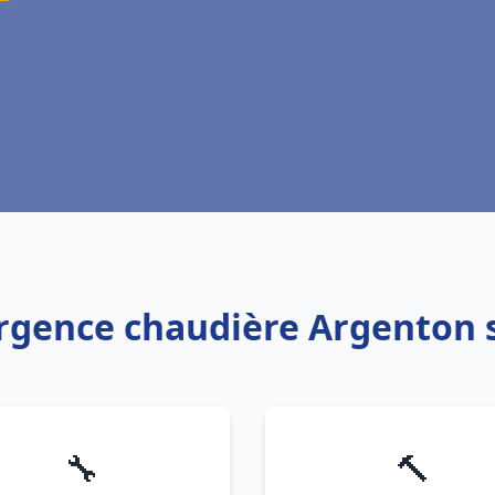
urgence chaudière Argenton 
🔧
🔨