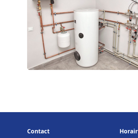
Contact
Horair