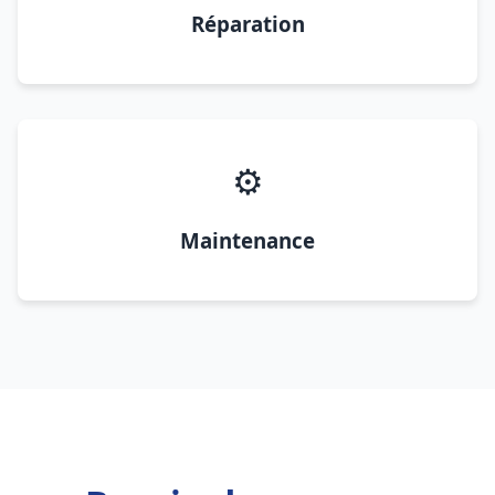
Réparation
⚙️
Maintenance