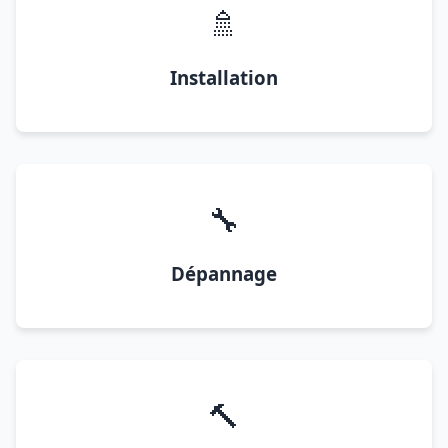
🚿
Installation
🔧
Dépannage
🔨