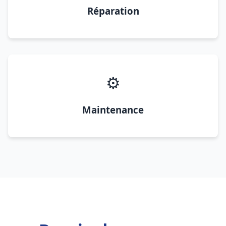
Réparation
⚙️
Maintenance