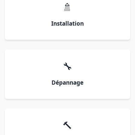
🚿
Installation
🔧
Dépannage
🔨