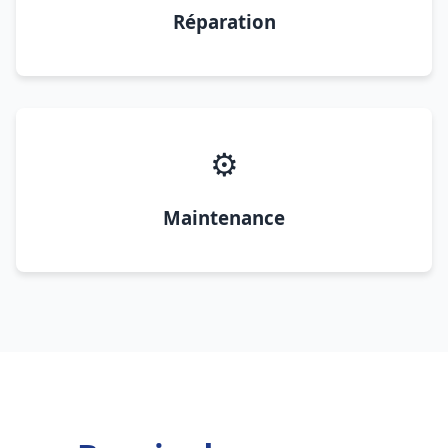
Réparation
⚙️
Maintenance