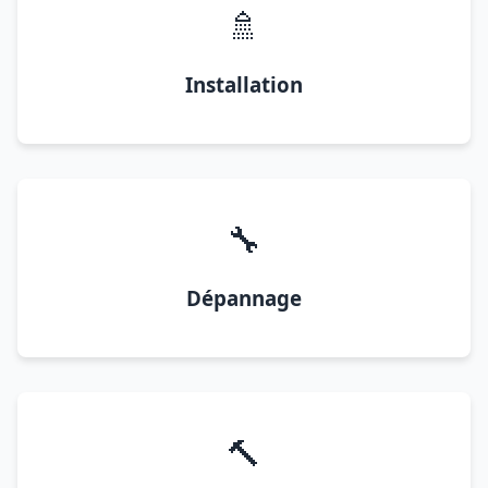
🚿
Installation
🔧
Dépannage
🔨