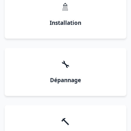
🚿
Installation
🔧
Dépannage
🔨