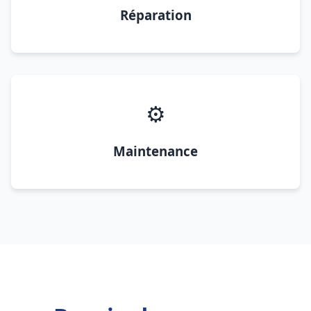
Réparation
⚙️
Maintenance