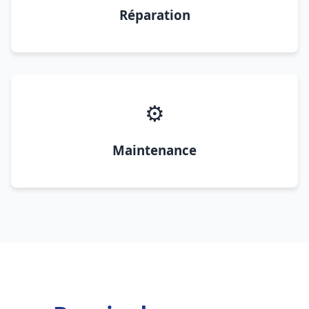
Réparation
⚙️
Maintenance