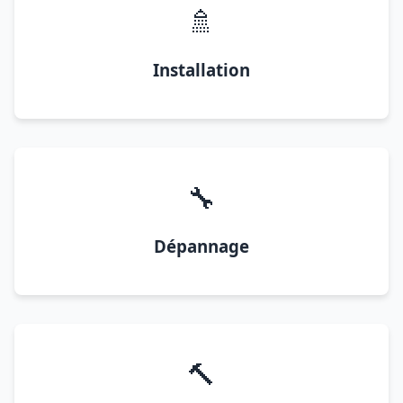
🚿
Installation
🔧
Dépannage
🔨