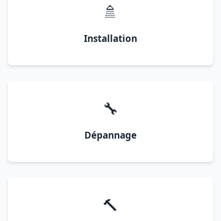
🚿
Installation
🔧
Dépannage
🔨