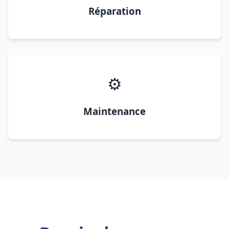
Réparation
⚙️
Maintenance