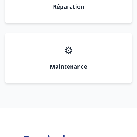
Réparation
⚙️
Maintenance