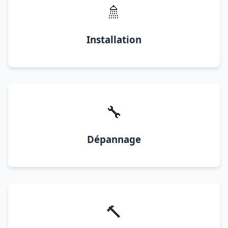
🚿
Installation
🔧
Dépannage
🔨