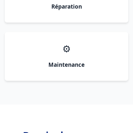
Réparation
⚙️
Maintenance