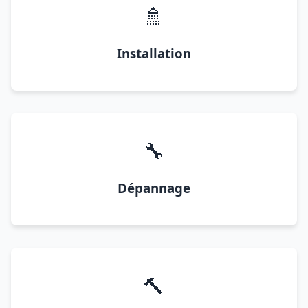
🚿
Installation
🔧
Dépannage
🔨