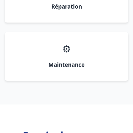
Réparation
⚙️
Maintenance