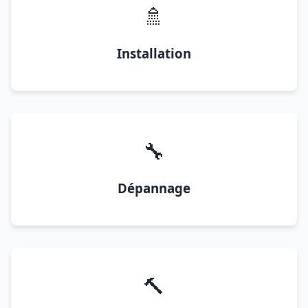
🚿
Installation
🔧
Dépannage
🔨