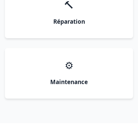
🔨
Réparation
⚙️
Maintenance