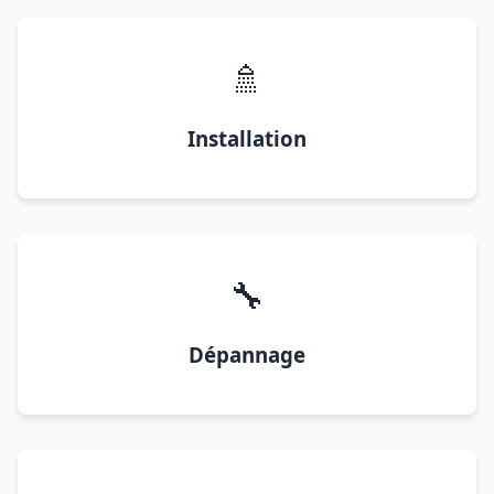
🚿
Installation
🔧
Dépannage