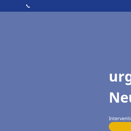
📞
ur
Neu
Interventi