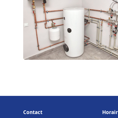
Contact
Horair