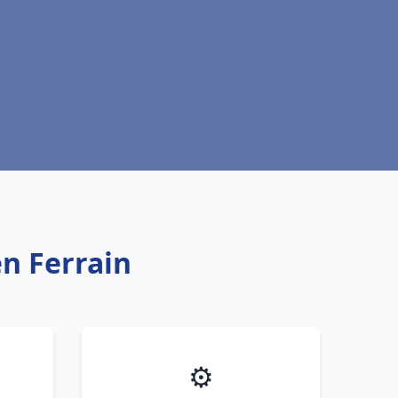
en Ferrain
⚙️