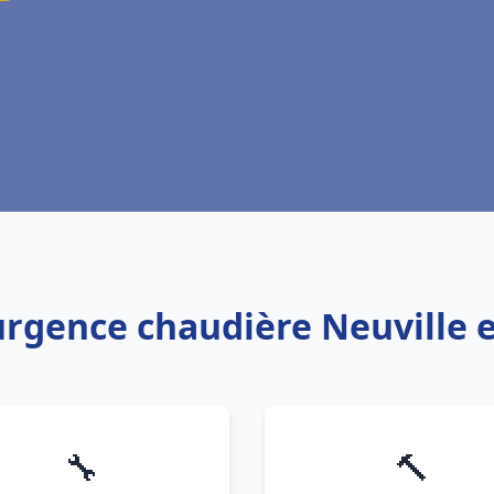
urgence chaudière Neuville 
🔧
🔨